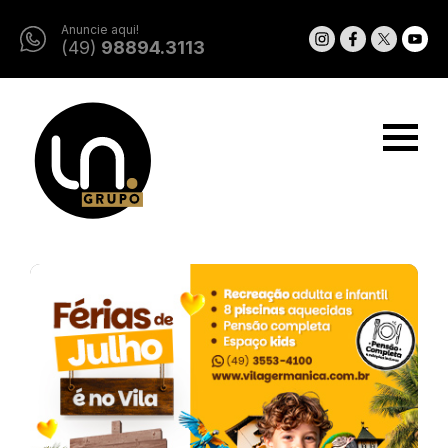
Anuncie aqui!
(49)
98894.3113