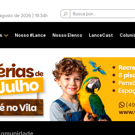
Buscar
 agosto de 2026 | 19:34h
por:
s
Nosso #Lance
Nosso Elenco
LanceCast
Coluni
omunidade