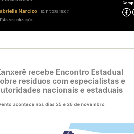
Compa
abriella Narcizo
| 10/11/2025 16:07
4145 visualizações
anxerê recebe Encontro Estadual
obre resíduos com especialistas e
utoridades nacionais e estaduais
vento acontece nos dias 25 e 26 de novembro