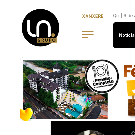
Qui | 6 de
XANXERÊ
Notícia
C