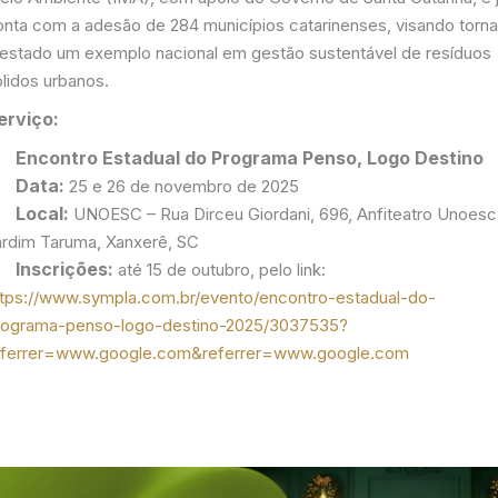
onta com a adesão de 284 municípios catarinenses, visando torna
 estado um exemplo nacional em gestão sustentável de resíduos
ólidos urbanos.
erviço:
ncontro Estadual do Programa Penso, Logo Destino
Data:
25 e 26 de novembro de 2025
ocal:
UNOESC – Rua Dirceu Giordani, 696, Anfiteatro Unoesc
ardim Taruma, Xanxerê, SC
nscrições:
até 15 de outubro, pelo link:
ttps://www.sympla.com.br/evento/encontro-estadual-do-
rograma-penso-logo-destino-2025/3037535?
eferrer=www.google.com&referrer=www.google.com