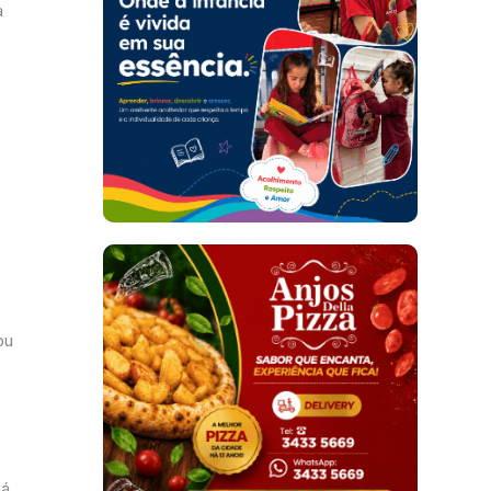
a
s
o
ou
já