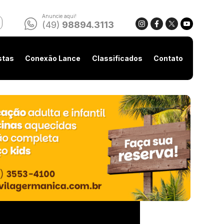
Anuncie aqui!
(49)
98894.3113
stas
Conexão Lance
Classificados
Contato