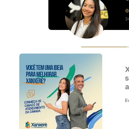
G
3
X
s
a
E