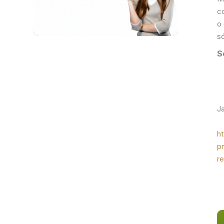
c
o
s
S
E
L
J
I
h
p
r