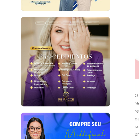
O
r
r
ca
s
p