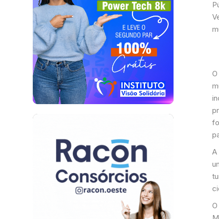
P
V
mu
O
m
i
p
f
pa
A
u
tu
c
O
M