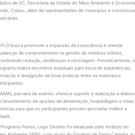
úblico de SC, Secretaria de Estado do Meio Ambiente e Economi
erde, Cidasc, além de representantes de municípios e consórcio
nicipais.
 PLD busca promover a expansão da consciência e orientar
udanças de comportamento na gestão de resíduos sólidos,
ncentivando redução, reutilização e reciclagem. Periodicamente, 
rograma realiza encontros estaduais para troca de experiências,
ormação e divulgação de boas práticas entre os municípios
rticipantes.
 AMAI, parceira do evento, oferece suporte à realização e elabor
m levantamento de opções de alimentação, hospedagem e rotas
rísticas para que os participantes possam aproveitar melhor a
idade.
 Programa Penso, Logo Destino foi idealizado pelo Instituto do
eio Ambiente (IMA), com apoio do Governo de Santa Catarina, e 