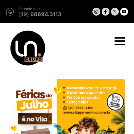
Anuncie aqui!
(49)
98894.3113