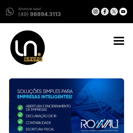
Anuncie aqui!
(49)
98894.3113