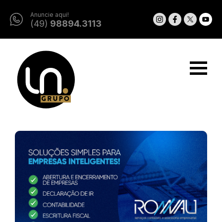
Anuncie aqui!
(49)
98894.3113