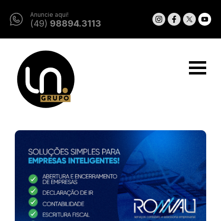
Anuncie aqui!
(49)
98894.3113