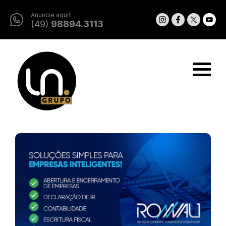
Anuncie aqui!
(49)
98894.3113