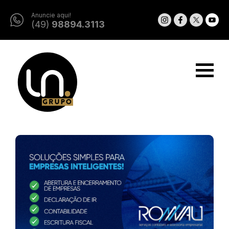
Anuncie aqui!
(49)
98894.3113