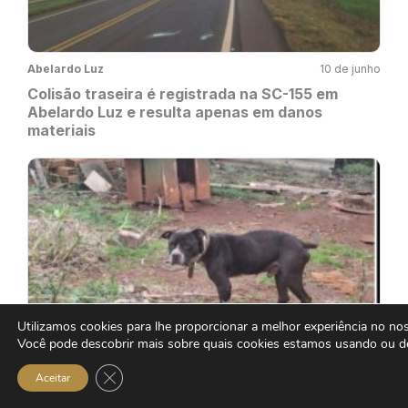
Abelardo Luz
10 de junho
Colisão traseira é registrada na SC-155 em
Abelardo Luz e resulta apenas em danos
materiais
Utilizamos cookies para lhe proporcionar a melhor experiência no noss
Bom Jesus
10 de julho
Você pode descobrir mais sobre quais cookies estamos usando ou de
Mulher é presa em flagrante por maus-tratos a
Close GDPR Cookie Banner
Aceitar
pitbull em Bom Jesus