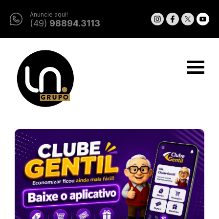
Anuncie aqui!
(49)
98894.3113