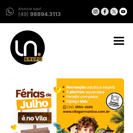
Anuncie aqui!
(49)
98894.3113