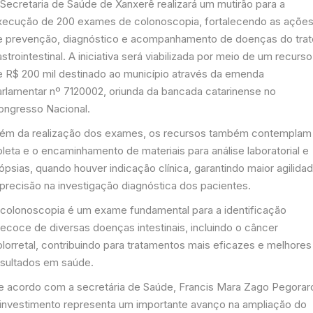
 Secretaria de Saúde de Xanxerê realizará um mutirão para a
xecução de 200 exames de colonoscopia, fortalecendo as açõe
e prevenção, diagnóstico e acompanhamento de doenças do trat
strointestinal. A iniciativa será viabilizada por meio de um recurso
e R$ 200 mil destinado ao município através da emenda
arlamentar nº 7120002, oriunda da bancada catarinense no
ongresso Nacional.
lém da realização dos exames, os recursos também contemplam
leta e o encaminhamento de materiais para análise laboratorial e
ópsias, quando houver indicação clínica, garantindo maior agilida
 precisão na investigação diagnóstica dos pacientes.
 colonoscopia é um exame fundamental para a identificação
recoce de diversas doenças intestinais, incluindo o câncer
olorretal, contribuindo para tratamentos mais eficazes e melhores
esultados em saúde.
e acordo com a secretária de Saúde, Francis Mara Zago Pegorar
 investimento representa um importante avanço na ampliação do