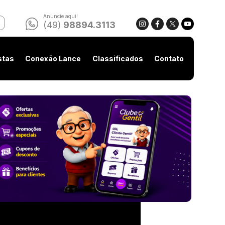
Anuncie aqui!
(49)
98894.3113
stas
Conexão Lance
Classificados
Contato