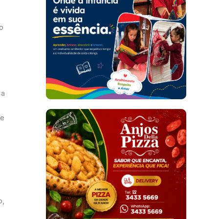
s
o
 a
de
o,