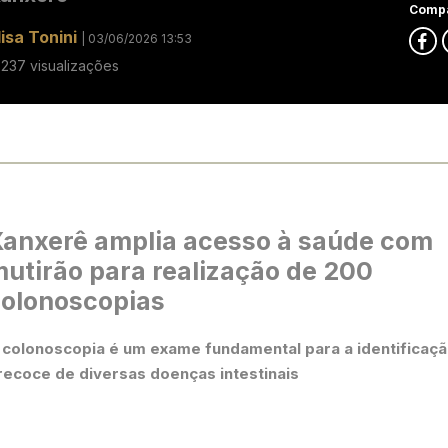
Compa
lisa Tonini
| 03/06/2026 13:53
8237 visualizações
anxerê amplia acesso à saúde com
utirão para realização de 200
olonoscopias
A colonoscopia é um exame fundamental para a identificaç
recoce de diversas doenças intestinais