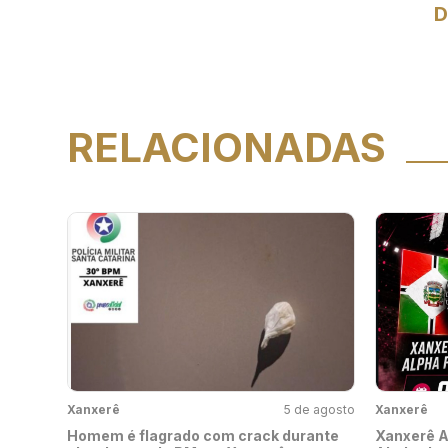
D
RELACIONADAS
Xanxerê
5 de agosto
Xanxerê
Homem é flagrado com crack durante
Xanxerê A