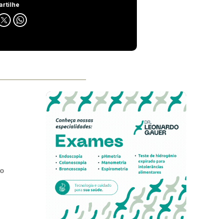
rtilhe
ão