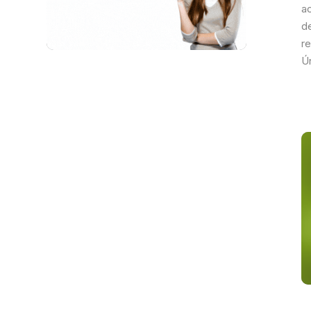
a
d
r
Ú