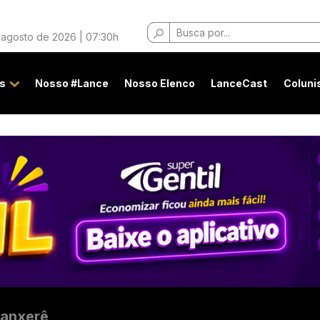
Buscar
 agosto de 2026 | 07:30h
por:
s
Nosso #Lance
Nosso Elenco
LanceCast
Coluni
anxerê