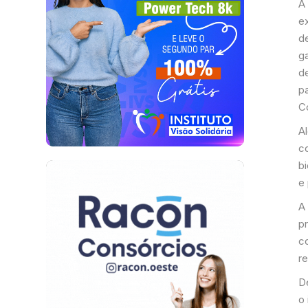
A
e
d
ga
d
p
C
A
co
bi
e
A
p
c
r
D
o