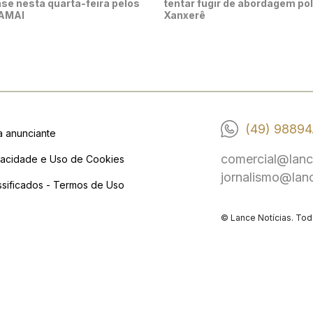
se nesta quarta-feira pelos
tentar fugir de abordagem pol
 AMAI
Xanxerê
(49) 98894
a anunciante
comercial@lanc
vacidade e Uso de Cookies
jornalismo@lan
ssificados - Termos de Uso
© Lance Notícias. Tod