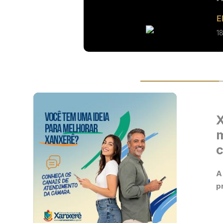
E
1
X
m
c
​
p