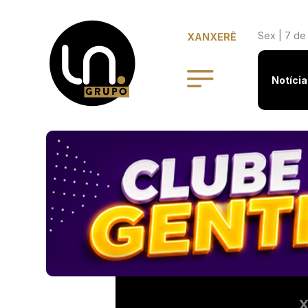
Sex | 7 de
XANXERÊ
Notícia
X