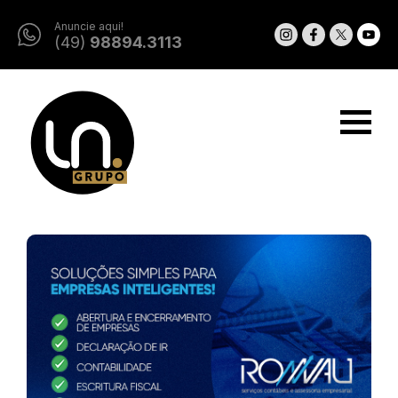
Anuncie aqui!
(49)
98894.3113