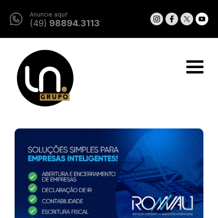
Anuncie aqui!
(49)
98894.3113